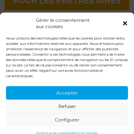
POUR LES PRÊTRES AÎNÉS
Gérer le consentement
LA QUÊTE EN LIGNE
aux cookies
Nous utilisons des technologies telles que les cookies pour stocker et/ou
LES CHANTIERS
accéder aux informations relatives aux appareils. Nous le faisons pour
améliorer l’expérience de navigation et pour afficher des publicités
personnalisées. Consentir à ces technologies nous permettra de traiter
des données telles que le comportement de navigation ou les ID uniques
sur ce site. Le fait de ne pas consentir ou de retirer son consentement
peut avoir un effet négatif sur certaines fonctonnalités et
caractéristiques.
Accepter
DIOCÈSE DE SENS & AUXERRE
7
rue Française •
CS 287
Refuser
89005
AUXERRE CEDEX
Configurer
Contact
Mentions légales
Politique de cookies
© 2026 Diocèse de Sens & Auxerre
Politique de cookies
Mentions légales