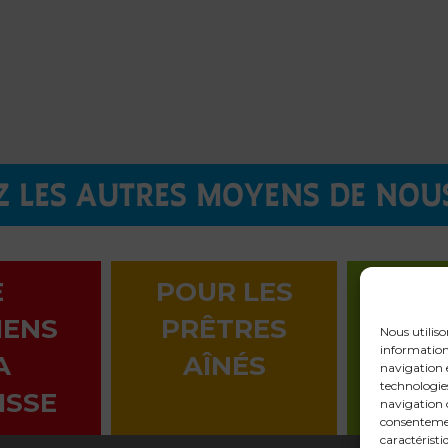
 LES AUTRES MOYENS DE NOU
E
POUR LES
LA 
IENS
PRÊTRES
EN 
Nous utiliso
informations
A
AÎNÉS
navigation e
technologie
ISSE
navigation o
consentemen
caractéristi