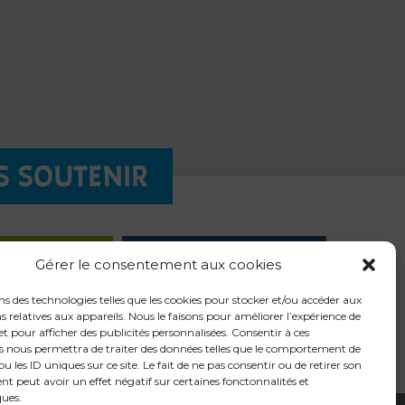
S SOUTENIR
QUÊTE
LES
Gérer le consentement aux cookies
LIGNE
CHANTIERS
ns des technologies telles que les cookies pour stocker et/ou accéder aux
 relatives aux appareils. Nous le faisons pour améliorer l’expérience de
t pour afficher des publicités personnalisées. Consentir à ces
s nous permettra de traiter des données telles que le comportement de
u les ID uniques sur ce site. Le fait de ne pas consentir ou de retirer son
t peut avoir un effet négatif sur certaines fonctonnalités et
ques.