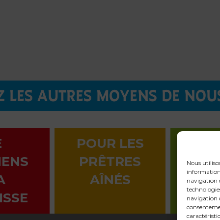
 LES AUTRES MOYENS DE NOU
E
POUR LES
LA 
IENS
PRÊTRES
EN 
Nous utiliso
informations
A
AÎNÉS
navigation e
technologie
ISSE
navigation o
consentemen
caractéristi