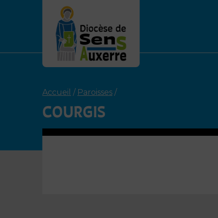
Accueil
/
Paroisses
/
COURGIS