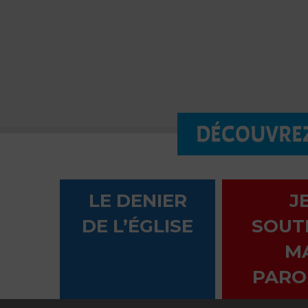
DÉCOUVREZ
LE DENIER
J
DE L’ÉGLISE
SOUT
M
PARO