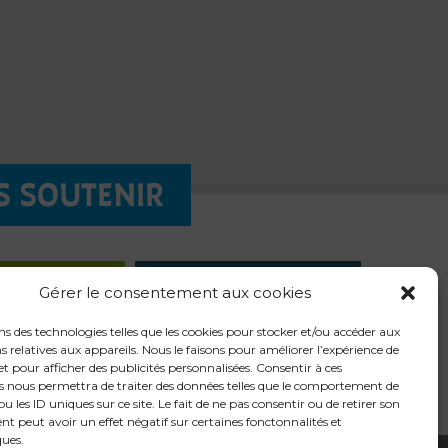
S SOUTENIR
QUÊTE
LES
Gérer le consentement aux cookies
LIGNE
CHANTIERS
ns des technologies telles que les cookies pour stocker et/ou accéder aux
 relatives aux appareils. Nous le faisons pour améliorer l’expérience de
t pour afficher des publicités personnalisées. Consentir à ces
s nous permettra de traiter des données telles que le comportement de
u les ID uniques sur ce site. Le fait de ne pas consentir ou de retirer son
t peut avoir un effet négatif sur certaines fonctonnalités et
ques.