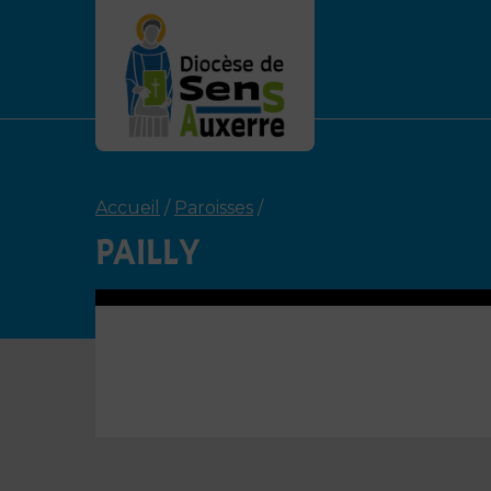
Accueil
/
Paroisses
/
PAILLY