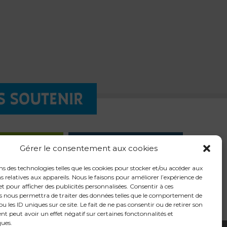
S SOUTENIR
QUÊTE
LES
Gérer le consentement aux cookies
LIGNE
CHANTIERS
ns des technologies telles que les cookies pour stocker et/ou accéder aux
 relatives aux appareils. Nous le faisons pour améliorer l’expérience de
t pour afficher des publicités personnalisées. Consentir à ces
s nous permettra de traiter des données telles que le comportement de
u les ID uniques sur ce site. Le fait de ne pas consentir ou de retirer son
t peut avoir un effet négatif sur certaines fonctonnalités et
ques.