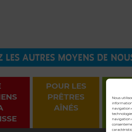
 LES AUTRES MOYENS DE NOU
E
POUR LES
LA 
IENS
PRÊTRES
EN 
Nous utiliso
informations
A
AÎNÉS
navigation e
technologie
ISSE
navigation o
consentemen
caractéristi