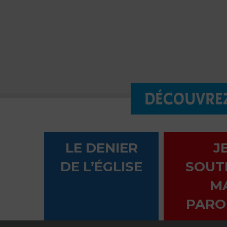
DÉCOUVREZ
LE DENIER
J
DE L’ÉGLISE
SOUT
M
PARO