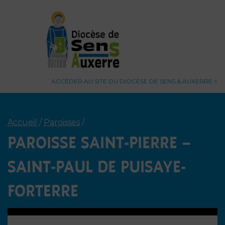
ACCÉDER AU SITE DU DIOCÈSE DE SENS & AUXERRE
Accueil
/
Paroisses
/
PAROISSE SAINT-PIERRE –
SAINT-PAUL DE PUISAYE-
FORTERRE