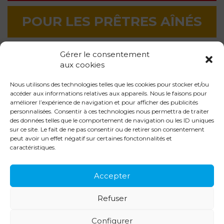
POUR LES PRÊTRES AÎNÉS
Gérer le consentement
LA QUÊTE EN LIGNE
aux cookies
Nous utilisons des technologies telles que les cookies pour stocker et/ou
LES CHANTIERS
accéder aux informations relatives aux appareils. Nous le faisons pour
améliorer l’expérience de navigation et pour afficher des publicités
personnalisées. Consentir à ces technologies nous permettra de traiter
des données telles que le comportement de navigation ou les ID uniques
sur ce site. Le fait de ne pas consentir ou de retirer son consentement
peut avoir un effet négatif sur certaines fonctonnalités et
caractéristiques.
Accepter
DIOCÈSE DE SENS & AUXERRE
7
rue Française •
CS 287
Refuser
89005
AUXERRE CEDEX
Configurer