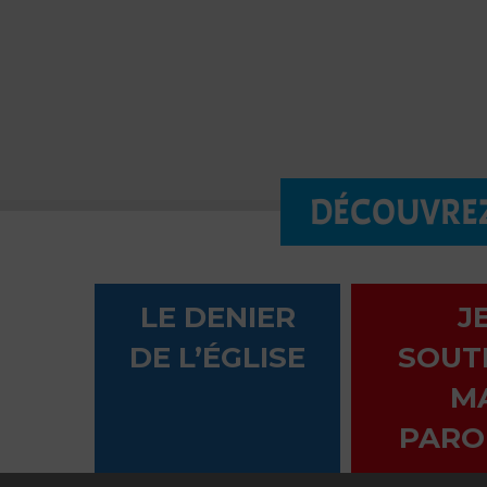
DÉCOUVREZ
LE DENIER
J
DE L’ÉGLISE
SOUT
M
PARO