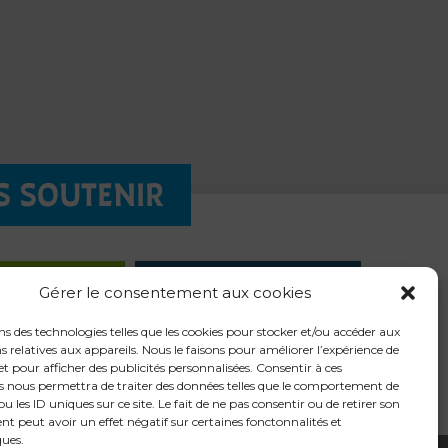
S SOUTENIR
QUÊTE
LES
Gérer le consentement aux cookies
LIGNE
CHANTIERS
ns des technologies telles que les cookies pour stocker et/ou accéder aux
 relatives aux appareils. Nous le faisons pour améliorer l’expérience de
t pour afficher des publicités personnalisées. Consentir à ces
s nous permettra de traiter des données telles que le comportement de
u les ID uniques sur ce site. Le fait de ne pas consentir ou de retirer son
t peut avoir un effet négatif sur certaines fonctonnalités et
ques.