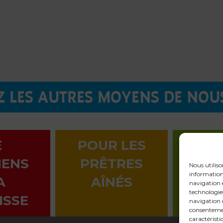
 LES AUTRES MOYENS DE NOU
E
POUR LES
LA 
IENS
PRÊTRES
EN 
Nous utiliso
informations
A
AÎNÉS
navigation e
technologie
ISSE
navigation o
consentemen
caractéristi