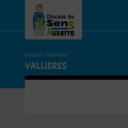
Accueil
/
Paroisses
/
VALLIERES